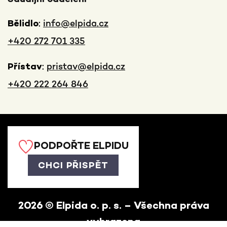
Sdudijní oddělení
:
info@elpida.cz
Bělidlo
+420 272 701 335
:
pristav@elpida.cz
Přístav
+420 222 264 846
PODPOŘTE ELPIDU
CHCI PŘISPĚT
2026
© Elpida o. p. s. – Všechna práva
vyhrazena