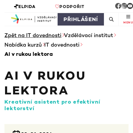
ELPIDA
PODPOŘIT
PŘIHLÁŠENÍ
MENU
Zpět na IT dovednosti
Vzdělávací institut
Nabídka kurzů
IT dovednosti
AI v rukou lektora
AI V RUKOU
LEKTORA
Kreativní asistent pro efektivní
lektorství
INFORMACE KE KURZU