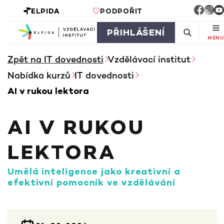
ELPIDA
PODPOŘIT
PŘIHLÁŠENÍ
MENU
Zpět na IT dovednosti
Vzdělávací institut
Nabídka kurzů
IT dovednosti
AI v rukou lektora
AI V RUKOU
LEKTORA
Umělá inteligence jako kreativní a
efektivní pomocník ve vzdělávání
INFORMACE KE KURZU