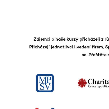
Zájemci o naše kurzy přicházejí z 
Přicházejí jednotlivci i vedení firem. 
se. Přečtěte 
ází z
“
Lektorskej akadémie SEFTE sme sa zúč
edčila
Podobnej činnosti sa venujeme viac ako
o budoucí
akadémia nás inšpirovali a podporili na
edy i
témy boli novinkou, iné užitočným opa