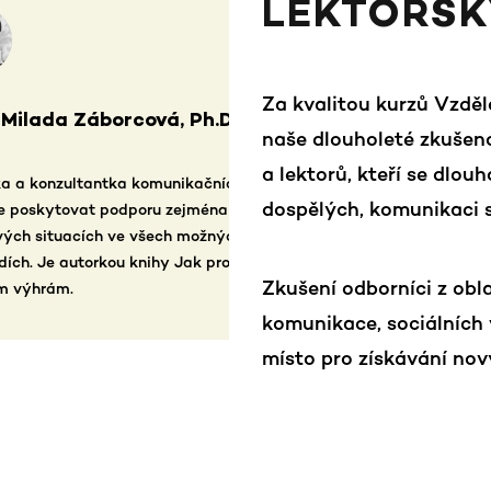
LEKTORSK
Za kvalitou kurzů Vzdělá
Mgr. Kateřina Boha
naše dlouholeté zkušeno
a lektorů, kteří se dlo
ategií. Podstatou její
Psycholožka, vedoucí Link
dospělých, komunikaci s
emočně náročných a
krizové intervence a stárnu
ontextech a
také z pohledu školitelky 
í životními krizemi k
psychoterapeutický výcvik
Zkušení odborníci z obl
práce s lidmi s duševním 
psychologickému poradenst
komunikace, sociálních v
místo pro získávání nový