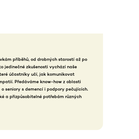
kám příběhů, od drobných starostí až po
éto jedinečné zkušenosti vychází naše
teré účastníky učí, jak komunikovat
 empatií. Předáváme know-how z oblasti
e o seniory s demencí i podpory pečujících.
cké a přizpůsobitelné potřebám různých