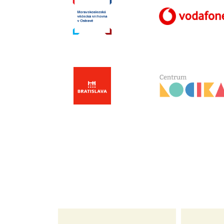
představa,
nové kontakty, pohľady a priestor na z
o kousek
skúseností.Veľkým prínosom bolo vidieť
podobným spôsobom fungovania. Po ná
upriamili pozornosť na dobrovoľníctvo se
konkrétne výsledky.
”
Lenka a Betka
Centrum rodiny, n.o., Bratislava