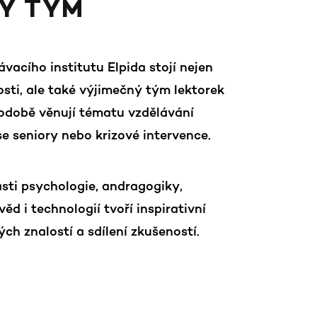
Ý TÝM
vacího institutu Elpida stojí nejen
tá
Mgr. Kl
sti, ale také výjimečný tým lektorek
uhodobě věnují tématu vzdělávání
y Seniorů Elpidy. Věnuje se tématu
Psycholožka
e seniory nebo krizové intervence.
tí nejen v přímé péči o klienty, ale
seniorů. Vy
nových pracovníků. Má
pětiletý se
 a zkušenost z psychoterapeutické
a výcvik v k
asti psychologie, andragogiky,
onemocněním. Dále se věnuje
krizové inte
ví pro rodiny s malými dětmi.
knihy Promě
ěd i technologií tvoří inspirativní
skupiny pr
ch znalostí a sdílení zkušeností.