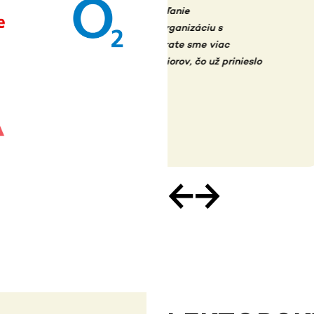
dieľanie
Musím priznať, že lektor
 organizáciu s
poriadne a aj keď trénuj
vrate sme viac
mňa veľmi podnetné a n
niorov, čo už prinieslo
Petr Jančárik
Koordinátor projektu An
←
→