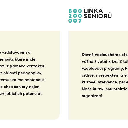
ve vzdělávacím a
Denně nasloucháme stov
enosti, které jinde
vážné životní krize. Z t
axi z přímého kontaktu
vzdělávací programy, k
 z oblasti pedagogiky,
citlivě, s respektem a
y tomu umíme nabídnout
krizové intervence, péč
do chce seniory nejen
Naše kurzy jsou prakti
víjet jejich potenciál.
organizací.