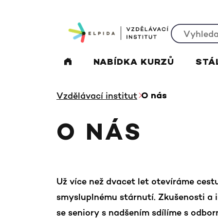
NABÍDKA KURZŮ
STÁ
Vzdělávací institut
O nás
O NÁS
Už více než dvacet let otevíráme cest
smysluplnému stárnutí. Zkušenosti a i
se seniory s nadšením sdílíme s odbor