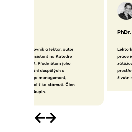
PhDr. Milada Záborcová, Ph.D.
or
Lektorka a konzultantka komunikačních str
ře
práce je poskytovat podporu zejména v 
o
zátěžových situacích ve všech možných k
prostředích. Je autorkou knihy Jak procház
životním výhrám.
len
←
→