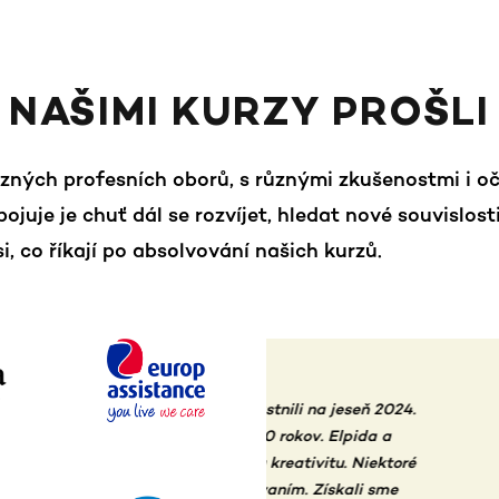
NAŠIMI KURZY PROŠLI
různých profesních oborů, s různými zkušenostmi i o
Spojuje je chuť dál se rozvíjet, hledat nové souvislost
si, co říkají po absolvování našich kurzů.
astnili na jeseň 2024.
“
Ďakujem ti, Elpida, že
 10 rokov. Elpida a
za sebou nielen závereč
šu kreativitu. Niektoré
hlavne praktických sem
kovaním. Získali sme
chápem špecifiká trénov