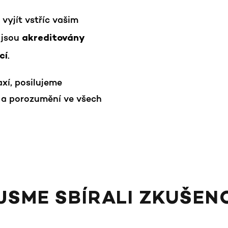
yjít vstříc vašim
 jsou
akreditovány
.
cí
xí, posilujeme
 a porozumění ve všech
JSME SBÍRALI ZKUŠEN